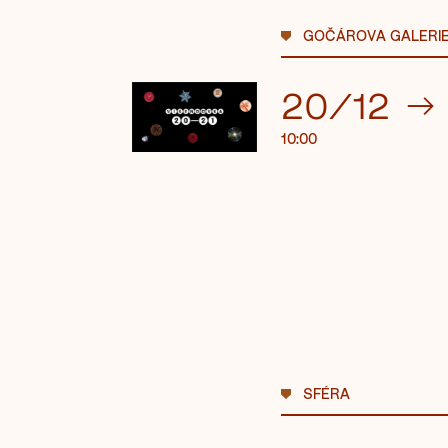
GOČÁROVA GALERI
20/12
→
10:00
SFÉRA