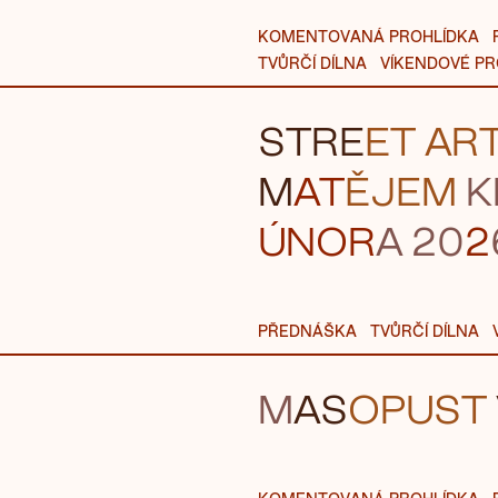
KOMENTOVANÁ PROHLÍDKA
TVŮRČÍ DÍLNA
VÍKENDOVÉ P
STR
E
ET
AR
M
AT
ĚJEM
K
ÚNOR
A 2
0
2
PŘEDNÁŠKA
TVŮRČÍ DÍLNA
M
AS
OPUS
T