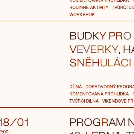
KOMENTOVANÁ PROHLÍDKA
RODINNÉ AKTIVITY
TVŮRČÍ DÍ
WORKSHOP
BUDK
Y PR
O
V
EV
ERKY
, H
SN
ĚH
ULÁC
I
DÍLNA
DOPROVODNÝ PROGR
KOMENTOVANÁ PROHLÍDKA
TVŮRČÍ DÍLNA
VÍKENDOVÉ P
18/01
PROG
R
AM 
17:00