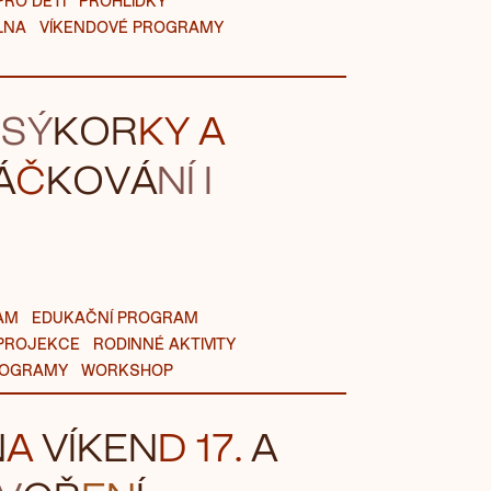
PRO DĚTI
PROHLÍDKY
LNA
VÍKENDOVÉ PROGRAMY
 SÝ
KOR
K
Y
A
Á
Č
KO
VÁ
NÍ
I
AM
EDUKAČNÍ PROGRAM
PROJEKCE
RODINNÉ AKTIVITY
ROGRAMY
WORKSHOP
N
A
VÍK
EN
D 1
7.
A