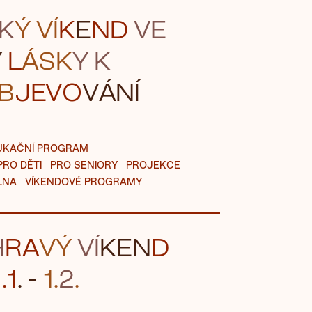
K
Ý VÍ
K
E
ND
VE
Ý
L
ÁSK
Y K
B
JEVO
VÁNÍ
UKAČNÍ PROGRAM
PRO DĚTI
PRO SENIORY
PROJEKCE
LNA
VÍKENDOVÉ PROGRAMY
H
R
A
VÝ
VÍ
K
EN
D
1.1
. -
1.
2
.