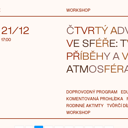
E
WORKSHOP
21/12
Č
TVR
TÝ A
D
V
E SF
ÉŘ
E: T
17:00
PŘ
ÍBĚH
Y A
V
ATM
O
S
FÉR
DOPROVODNÝ PROGRAM
ED
KOMENTOVANÁ PROHLÍDKA
RODINNÉ AKTIVITY
TVŮRČÍ DÍ
WORKSHOP