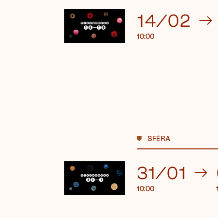
14/02
→
10:00
SFÉRA
31/01
→
10:00