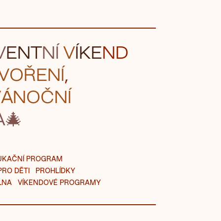
V
ENT
NÍ
V
ÍK
E
ND
VOŘ
ENÍ
,
ÁN
O
ČNÍ
A
UKAČNÍ PROGRAM
PRO DĚTI
PROHLÍDKY
LNA
VÍKENDOVÉ PROGRAMY