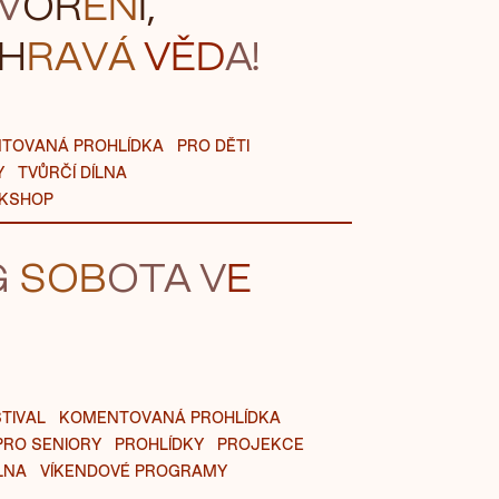
V
OŘ
EN
Í,
H
RAVÁ
VĚD
A!
TOVANÁ PROHLÍDKA
PRO DĚTI
Y
TVŮRČÍ DÍLNA
KSHOP
G
SOB
OT
A V
E
TIVAL
KOMENTOVANÁ PROHLÍDKA
PRO SENIORY
PROHLÍDKY
PROJEKCE
LNA
VÍKENDOVÉ PROGRAMY