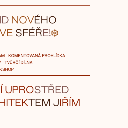
ND
NOV
ÉHO
VE
SFÉŘ
E!
❄️
AM
KOMENTOVANÁ PROHLÍDKA
Y
TVŮRČÍ DÍLNA
KSHOP
V
Í U
PRO
STŘE
D
HI
T
EK
TE
M J
IŘÍM