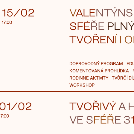
15/02
V
ALE
NTÝN
S
SFÉ
ŘE
PLN
17:00
TVO
ŘEN
Í I
O
DOPROVODNÝ PROGRAM
ED
KOMENTOVANÁ PROHLÍDKA
RODINNÉ AKTIVITY
TVŮRČÍ DÍ
WORKSHOP
01/02
TVOŘ
I
VÝ
A 
VE S
FÉŘ
E 3
17:00