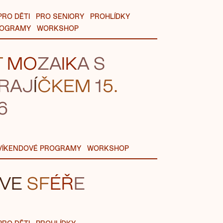
PRO DĚTI
PRO SENIORY
PROHLÍDKY
ROGRAMY
WORKSHOP
T
MO
ZA
IK
A S
RAJ
Í
ČKE
M
1
5.
6
VÍKENDOVÉ PROGRAMY
WORKSHOP
VE
SF
ÉŘ
E