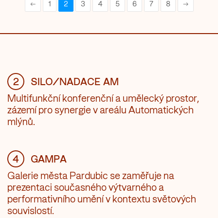
←
1
2
3
4
5
6
7
8
→
2
SILO/NADACE AM
Multifunkční konferenční a umělecký prostor,
zázemí pro synergie v areálu Automatických
mlýnů.
4
GAMPA
Galerie města Pardubic se zaměřuje na
prezentaci současného výtvarného a
performativního umění v kontextu světových
souvislostí.