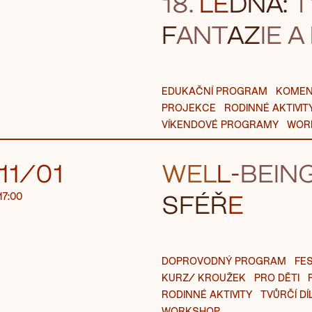
18.
LE
DNA:
T
F
ANT
AZ
IE A
EDUKAČNÍ PROGRAM
KOMEN
PROJEKCE
RODINNÉ AKTIVIT
VÍKENDOVÉ PROGRAMY
WOR
11/01
WEL
L-
B
EIN
SFÉŘ
E
17:00
DOPROVODNÝ PROGRAM
FES
KURZ/ KROUŽEK
PRO DĚTI
RODINNÉ AKTIVITY
TVŮRČÍ DÍ
WORKSHOP