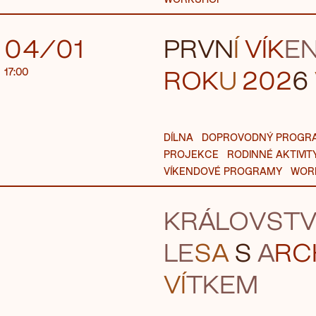
04/01
PRVN
Í
VÍK
E
ROK
U
202
6
17:00
DÍLNA
DOPROVODNÝ PROGR
PROJEKCE
RODINNÉ AKTIVIT
VÍKENDOVÉ PROGRAMY
WOR
KRÁL
OVST
LE
SA
S
A
RC
VÍ
TKEM