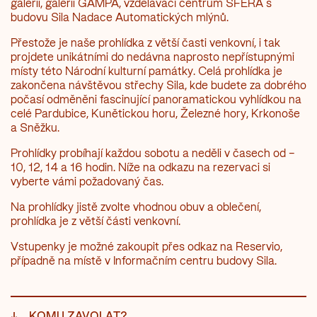
galerii, galerii GAMPA, vzdělávací centrum SFÉRA s
budovu Sila Nadace Automatických mlýnů.
Přestože je naše prohlídka z větší časti venkovní, i tak
projdete unikátními do nedávna naprosto nepřístupnými
místy této Národní kulturní památky. Celá prohlídka je
zakončena návštěvou střechy Sila, kde budete za dobrého
počasí odměněni fascinující panoramatickou vyhlídkou na
celé Pardubice, Kunětickou horu, Železné hory, Krkonoše
a Sněžku.
Prohlídky probíhají každou sobotu a neděli v časech od –
10, 12, 14 a 16 hodin. Níže na odkazu na rezervaci si
vyberte vámi požadovaný čas.
Na prohlídky jistě zvolte vhodnou obuv a oblečení,
prohlídka je z větší části venkovní.
Vstupenky je možné zakoupit přes odkaz na Reservio,
případně na místě v Informačním centru budovy Sila.
↓
KOMU ZAVOLAT?