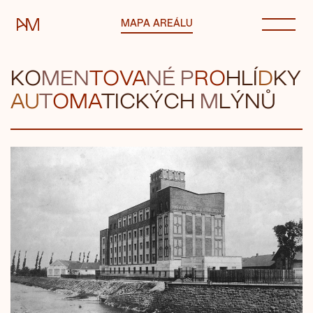
Automatické mlýny
MAPA AREÁLU
KO
MEN
TOVA
N
É P
RO
H
LÍ
D
KY
AU
T
OMA
TICK
ÝCH
M
LÝNŮ