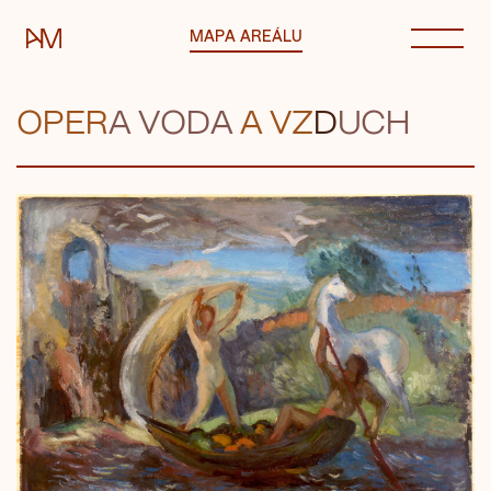
Automatické mlýny
MAPA AREÁLU
OPER
A
VODA
A VZ
D
UCH