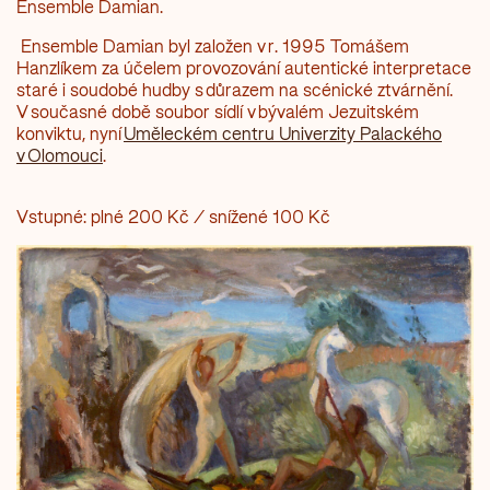
Ensemble Damian.
Ensemble Damian byl založen v r. 1995 Tomášem
Hanzlíkem za účelem provozování autentické interpretace
staré i soudobé hudby s důrazem na scénické ztvárnění.
V současné době soubor sídlí v bývalém Jezuitském
konviktu, nyní
Uměleckém centru Univerzity Palackého
v Olomouci
.
Vstupné: plné 200 Kč / snížené 100 Kč