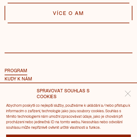
VÍCE O AM
PROGRAM
KUDY K NÁM
NÁVŠTĚVA
SPRAVOVAT SOUHLAS S
O MLÝNECH
COOKIES
Abychom poskytli co nejlepší služby, používáme k ukládání a/nebo přístupu k
PRONÁJMY
informacím o zařízení, technologie jako jsou soubory cookies. Souhlas s
těmito technologiemi nám umožní zpracovávat údaje, jako je chování při
SVATBA V AM
procházení nebo jedinečná ID na tomto webu. Nesouhlas nebo odvolání
ADVENT 2026 V AM
souhlasu může nepříznivě ovlivnit určité vlastnosti a funkce.
KONTAKTY