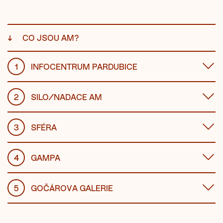
↓
CO JSOU AM?
1
INFOCENTRUM PARDUBICE
2
SILO/NADACE AM
3
SFÉRA
4
GAMPA
5
GOČÁROVA GALERIE