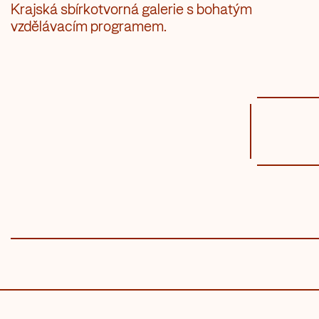
Krajská sbírkotvorná galerie s bohatým
vzdělávacím programem.
PROGRAM
PRONÁJMY
F
KUDY K NÁM
SVATBA V AM
I