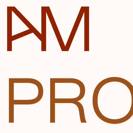
Automatické mlýny
P
R