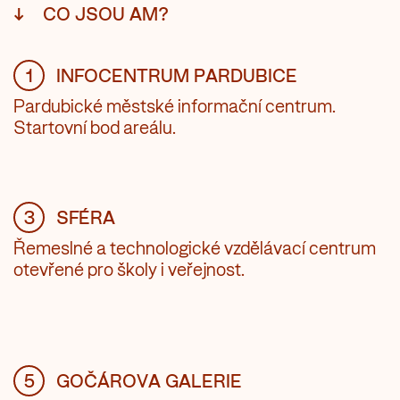
↓
CO JSOU AM?
1
INFOCENTRUM PARDUBICE
Pardubické městské informační centrum.
Startovní bod areálu.
3
SFÉRA
Řemeslné a technologické vzdělávací centrum
otevřené pro školy i veřejnost.
5
GOČÁROVA GALERIE