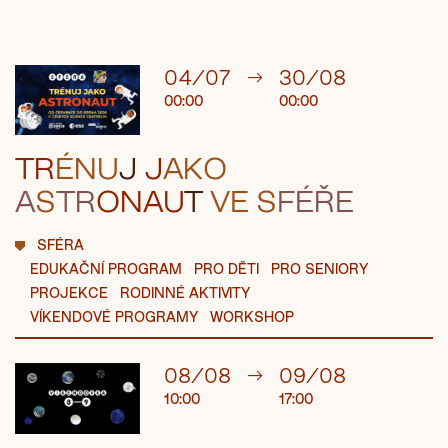
04/07
→
30/08
00:00
00:00
TR
ÉNU
J
J
AK
O
A
S
TR
ONA
U
T
VE S
FÉŘE
SFÉRA
EDUKAČNÍ PROGRAM
PRO DĚTI
PRO SENIORY
PROJEKCE
RODINNÉ AKTIVITY
VÍKENDOVÉ PROGRAMY
WORKSHOP
08/08
→
09/08
10:00
17:00