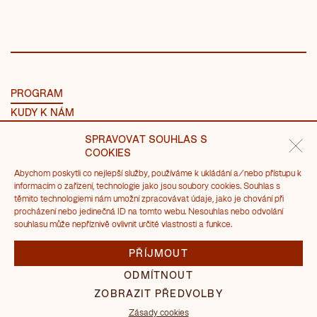
PROGRAM
KUDY K NÁM
NÁVŠTĚVA
SPRAVOVAT SOUHLAS S
O MLÝNECH
COOKIES
Abychom poskytli co nejlepší služby, používáme k ukládání a/nebo přístupu k
PRONÁJMY
informacím o zařízení, technologie jako jsou soubory cookies. Souhlas s
těmito technologiemi nám umožní zpracovávat údaje, jako je chování při
SVATBA V AM
procházení nebo jedinečná ID na tomto webu. Nesouhlas nebo odvolání
ADVENT 2026 V AM
souhlasu může nepříznivě ovlivnit určité vlastnosti a funkce.
KONTAKTY
PŘÍJMOUT
ODMÍTNOUT
ZOBRAZIT PŘEDVOLBY
Zásady cookies