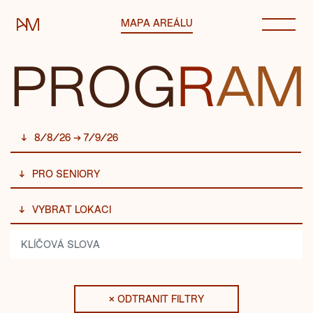
Automatické mlýny
MAPA AREÁLU
P
ROG
R
AM
8/8/26 → 7/9/26
PRO SENIORY
VYBRAT LOKACI
× ODTRANIT FILTRY