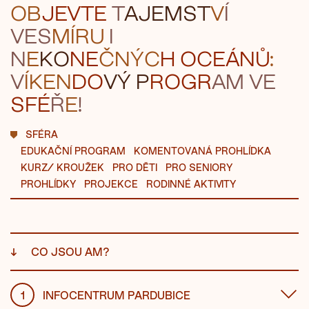
OB
J
EVTE
T
AJE
MST
V
Í
VES
MÍRU
I
N
E
K
O
NE
ČNÝC
H OC
EÁNŮ
:
V
ÍKEN
DO
V
Ý P
RO
GR
AM
VE
SFÉ
Ř
E
!
SFÉRA
EDUKAČNÍ PROGRAM
KOMENTOVANÁ PROHLÍDKA
KURZ/ KROUŽEK
PRO DĚTI
PRO SENIORY
PROHLÍDKY
PROJEKCE
RODINNÉ AKTIVITY
↓
CO JSOU AM?
1
INFOCENTRUM PARDUBICE