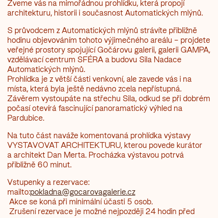
Zveme vás na mimořádnou prohlídku, která propojí
architekturu, historii i současnost Automatických mlýnů.
S průvodcem z Automatických mlýnů strávíte přibližně
hodinu objevováním tohoto výjimečného areálu – projdete
veřejné prostory spojující Gočárovu galerii, galerii GAMPA,
vzdělávací centrum SFÉRA a budovu Sila Nadace
Automatických mlýnů.
Prohlídka je z větší části venkovní, ale zavede vás i na
místa, která byla ještě nedávno zcela nepřístupná.
Závěrem vystoupáte na střechu Sila, odkud se při dobrém
počasí otevírá fascinující panoramatický výhled na
Pardubice.
Na tuto část naváže komentovaná prohlídka výstavy
VYSTAVOVAT ARCHITEKTURU, kterou povede kurátor
a architekt Dan Merta. Procházka výstavou potrvá
přibližně 60 minut.
Vstupenky a rezervace:
mailto:
pokladna@gocarovagalerie.cz
Akce se koná při minimální účasti 5 osob.
Zrušení rezervace je možné nejpozději 24 hodin před