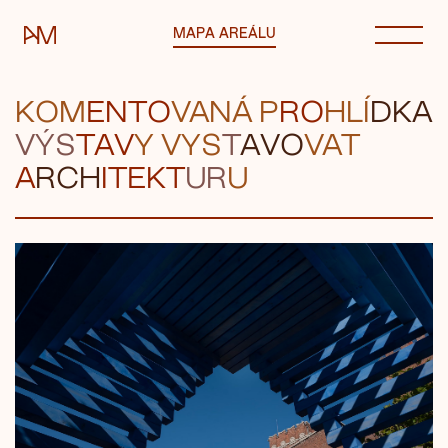
Automatické mlýny
MAPA AREÁLU
KOM
ENTO
VANÁ
P
RO
HLÍ
DKA
VÝS
TAV
Y VY
S
T
AVO
VAT
A
RCH
ITE
KT
UR
U