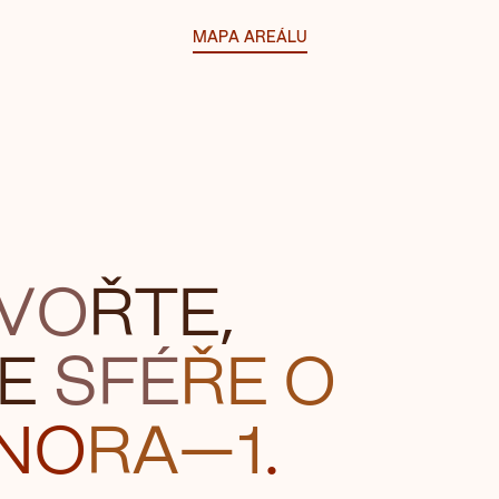
MAPA AREÁLU
VO
Ř
TE,
E
SFÉ
ŘE O
NO
RA—1
.