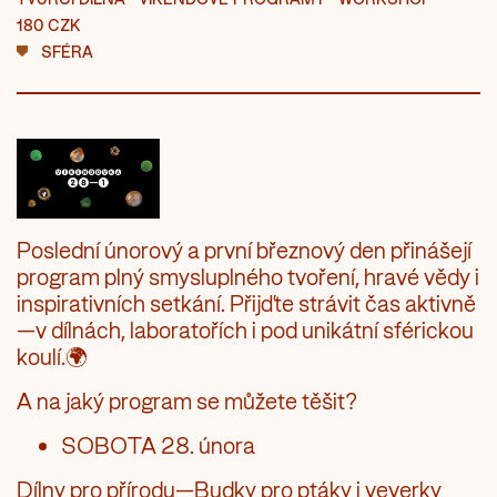
180 CZK
SFÉRA
Poslední únorový a první březnový den přinášejí
program plný smysluplného tvoření, hravé vědy i
inspirativních setkání. Přijďte strávit čas aktivně
—v dílnách, laboratořích i pod unikátní sférickou
koulí.🌍
A na jaký program se můžete těšit?
SOBOTA 28. února
Dílny pro přírodu—Budky pro ptáky i veverky