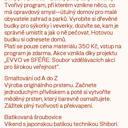
Tvořivý program, při kterém vznikne něco, co
má opravdový smysl—útulný domov pro malé
obyvatele zahrad a parků. Vyrobíte si dřevěné
budky pro sýkorky i veverky, dozvíte se, kam je
správně umístit a jak o ně pečovat. Hotovou
budku si odnesete domů.
Platí se pouze cena materiálu 350 Kč, vstup na
program je zdarma. Akce vznikla díky projektu
„EVVO ve SFÉŘE: Soubor vzdělávacích akcí
pro širokou veřejnost“.
Smaltování od A do Z
Výroba originálního prstenu. Začnete
jednoduchým přívěskem a poté si vytvoříte
měděný prsten, který barevně osmaltujete.
Zážitek plný tvořivosti a překvapení.
Batikovaná šroubovice
Víkend s japonskou batikou technikou Shibori.