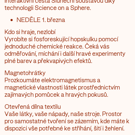
Interaktivní cesta Sluneční soustavou díky
technologii Science on a Sphere.
NEDĚLE 1. března
Kdo si hraje, nezlobí
Vyrobíte si fosforeskující hopskulku pomocí
jednoduché chemické reakce. Čeká vás
odměřování, míchání i další hravé experimenty
plné barev a překvapivých efektů.
Magnetohrátky
Prozkoumáte elektromagnetismus a
magnetické vlastnosti látek prostřednictvím
zajímavých pomůcek a hravých pokusů.
Otevřená dílna textilu
Vaše látky, vaše nápady, naše stroje. Prostor
pro samostatné tvoření se zázemím, kde máte k
dispozici vše potřebné ke stříhání, šití i žehlení.