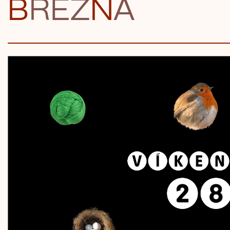
B
ŘEZ
N
A