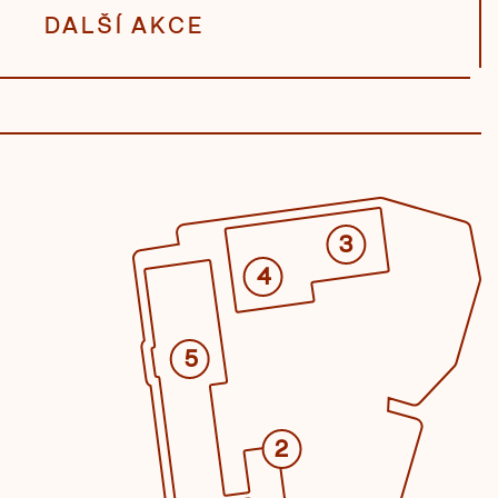
DALŠÍ AKCE
3
4
5
2