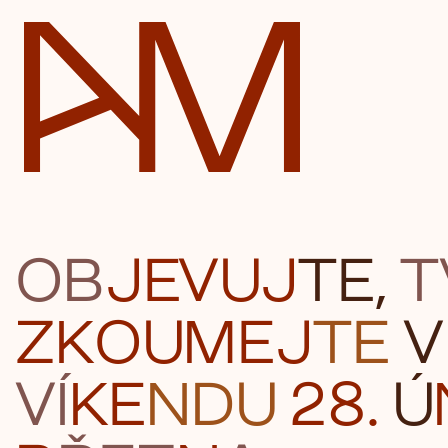
Automatické mlýny
OB
J
EVU
J
TE,
T
ZKOU
MEJ
TE
V
VÍ
KE
N
DU
28.
Ú